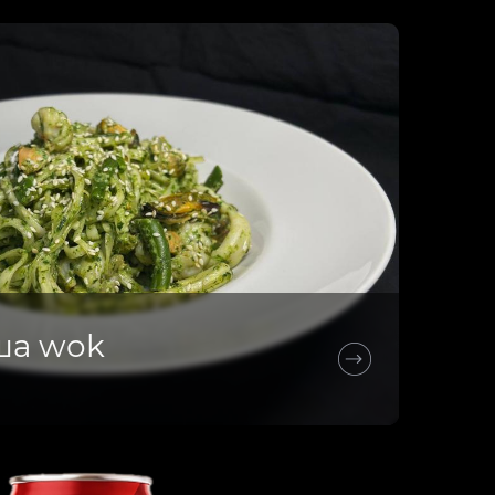
ша wok