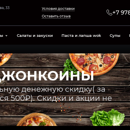
а, 33
Условия доставки
+7 97
Оставить отзыв
лы
Салаты и закуски
Паста и лапша wok
Супы
ДЖОНКОИНЫ
ьную денежную скидку( за
ся 500₽). Скидки и акции не