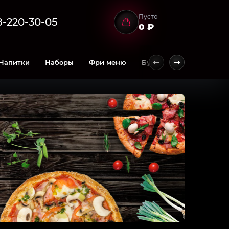
Пусто
8-220-30-05
0 ₽
Напитки
Наборы
Фри меню
Бургеры
Горячие б