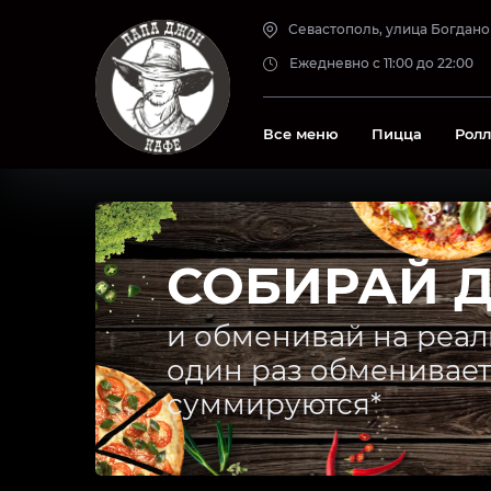
Роллы
Севастополь, улица Богданов
Горячие роллы
Хачапури и хинкали
Ежедневно с 11:00 до 22:00
Роллы
Горячие блюда
Все меню
Пицца
Рол
СОБИРАЙ 
и обменивай на реал
один раз обменивает
суммируются*